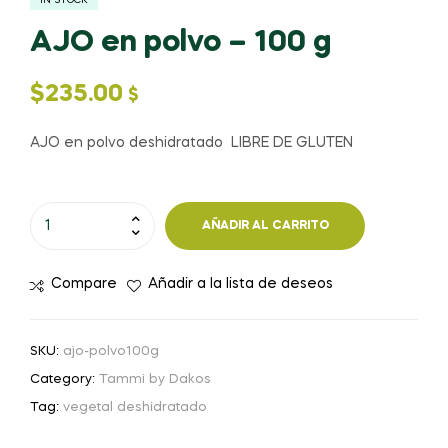
IN STOCK
AJO en polvo – 100 g
$
235.00
$
AJO en polvo deshidratado LIBRE DE GLUTEN
AJO
AÑADIR AL CARRITO
en
polvo
Compare
Añadir a la lista de deseos
-
100
g
SKU:
ajo-polvo100g
cantidad
Category:
Tammi by Dakos
Tag:
vegetal deshidratado