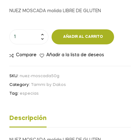
NUEZ MOSCADA molida LIBRE DE GLUTEN
NUEZ
AÑADIR AL CARRITO
MOSCADA
molida
Compare
Añadir a la lista de deseos
-
50
g
SKU:
nuez-moscada50g
cantidad
Category:
Tammi by Dakos
Tag:
especias
Descripción