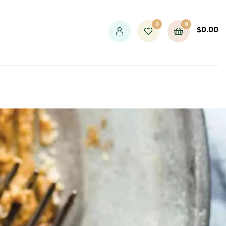
0
0
$
0.00