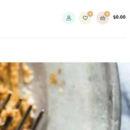
0
0
$
0.00