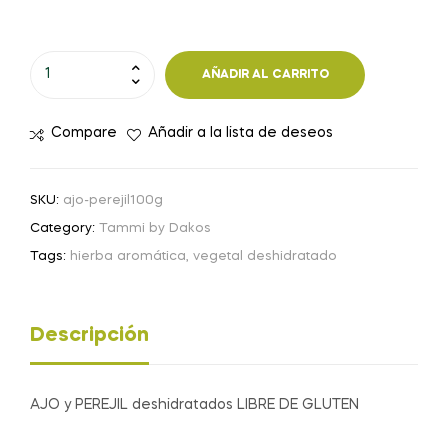
AJO
AÑADIR AL CARRITO
y
PEREJIL
Compare
Añadir a la lista de deseos
-
100
g
SKU:
ajo-perejil100g
cantidad
Category:
Tammi by Dakos
Tags:
hierba aromática
,
vegetal deshidratado
Descripción
AJO y PEREJIL deshidratados LIBRE DE GLUTEN