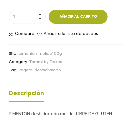
PIMENTON
AÑADIR AL CARRITO
molido
-
Compare
Añadir a la lista de deseos
100
g
cantidad
SKU:
pimenton-molido100g
Category:
Tammi by Dakos
Tag:
vegetal deshidratado
Descripción
PIMENTON deshidratado molido LIBRE DE GLUTEN