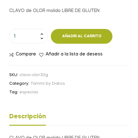
CLAVO de OLOR molido LIBRE DE GLUTEN
CLAVO
AÑADIR AL CARRITO
de
OLOR
Compare
Añadir a la lista de deseos
molido
-
30
SKU:
clavo-olor30g
g
Category:
Tammi by Dakos
cantidad
Tag:
especias
Descripción