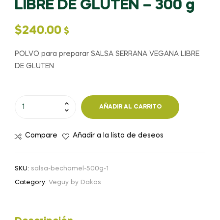
LIBRE DE GLUTEN – 300 g
$
240.00
$
POLVO para preparar SALSA SERRANA VEGANA LIBRE
DE GLUTEN
POLVO
AÑADIR AL CARRITO
para
preparar
Compare
Añadir a la lista de deseos
SALSA
SERRANA
VEGANA
SKU:
salsa-bechamel-500g-1
LIBRE
Category:
Veguy by Dakos
DE
GLUTEN
-