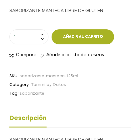
SABORIZANTE MANTECA LIBRE DE GLUTEN
SABORIZANTE
AÑADIR AL CARRITO
MANTECA
-
Compare
Añadir a la lista de deseos
125
ml
cantidad
SKU:
saborizante-manteca-125ml
Category:
Tammi by Dakos
Tag:
saborizante
Descripción