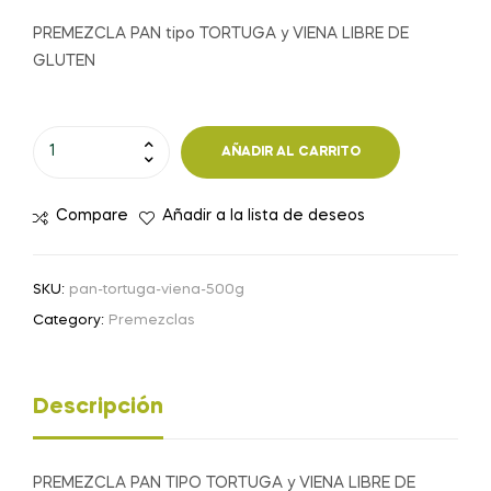
PREMEZCLA PAN tipo TORTUGA y VIENA LIBRE DE
GLUTEN
PREMEZCLA
AÑADIR AL CARRITO
PAN
tipo
Compare
Añadir a la lista de deseos
TORTUGA
y
VIENA
SKU:
pan-tortuga-viena-500g
-
Category:
Premezclas
500
g
cantidad
Descripción
PREMEZCLA PAN TIPO TORTUGA y VIENA LIBRE DE